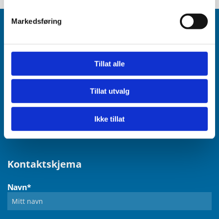
Markedsføring
Kontakt oss
Tillat alle
IRV AS
Tillat utvalg
Omagata 122, bygg 7b
6517 Kristiansund
Ikke tillat
Mob.
911 60 900
Kontaktskjema
Navn*