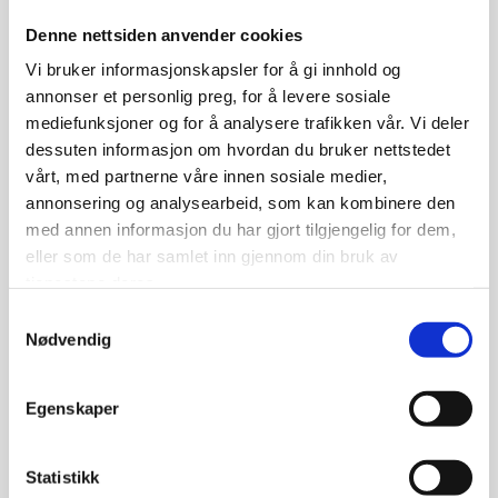
De innehar erfarne inspektører som dekker alle
Denne nettsiden anvender cookies
metoder og kategorier (UT, VT, XT, ET).
Vi bruker informasjonskapsler for å gi innhold og
annonser et personlig preg, for å levere sosiale
mediefunksjoner og for å analysere trafikken vår. Vi deler
dessuten informasjon om hvordan du bruker nettstedet
vårt, med partnerne våre innen sosiale medier,
annonsering og analysearbeid, som kan kombinere den
med annen informasjon du har gjort tilgjengelig for dem,
eller som de har samlet inn gjennom din bruk av
tjenestene deres.
Samtykkevalg
Nødvendig
Egenskaper
Statistikk