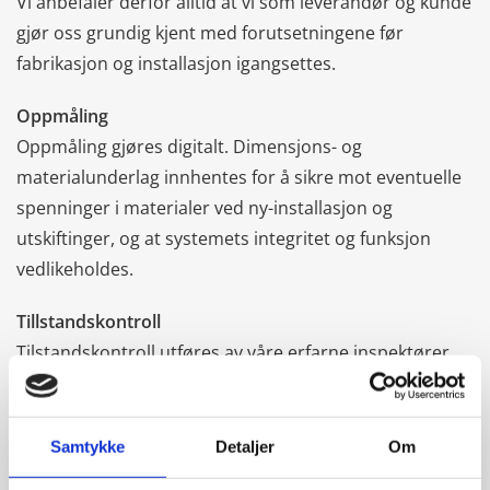
Vi anbefaler derfor alltid at vi som leverandør og kunde
gjør oss grundig kjent med forutsetningene før
fabrikasjon og installasjon igangsettes.
Oppmåling
Oppmåling gjøres digitalt. Dimensjons- og
materialunderlag innhentes for å sikre mot eventuelle
spenninger i materialer ved ny-installasjon og
utskiftinger, og at systemets integritet og funksjon
vedlikeholdes.
Tillstandskontroll
Tilstandskontroll utføres av våre erfarne inspektører,
både visuelt og instrumentert.
Vi har sammarbeid med NDT firma (3-part) som holder
Samtykke
Detaljer
Om
til i røntgenbunkers som er lokalisert ved vårt verksted.